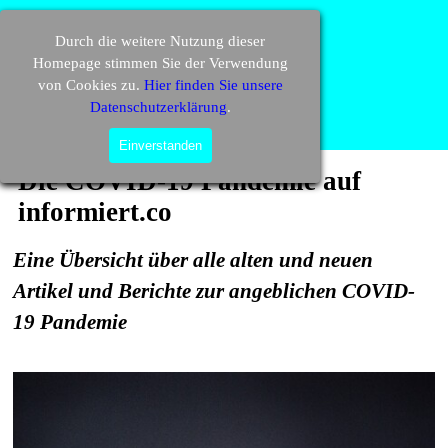
Direkt zum Seiteninhalt
informiert.co
Durch die weitere Nutzung dieser
Homepage stimmen Sie der Verwendung
von Cookies zu.
Hier finden Sie unsere
Datenschutzerklärung
.
Menü überspringen
Suchen
Einverstanden
Die COVID-19 Pandemie auf 
informiert.co
Eine Übersicht über alle alten und neuen
Artikel und Berichte zur angeblichen COVID-
19 Pandemie